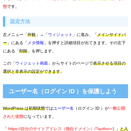
態
です。
設定方法
左メニュー「
外観
」→「
ウィジェット
」に進み、「
メインサイドバ
ー
」にある「
メタ情報
」を押すと詳細項目が出てきます。その左下
にある「
削除
」を押します。
この「
ウィジェット画面
」からサイトのページで
表示させる項目の
選択と非表示の設定ができます
。
ユーザー名（ログイン ID ）を保護しよう
WordPress は初期状態
では
ユーザー名
（ログイン ID ）が
一般公開
された状態
になっています。
「
https://自分のサイトアドレス（独自ドメイン）/?author=1
」
と入