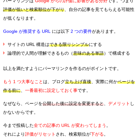
パーマリンクは
Google からの評価に影響がある分野
です。つまり
評価が低いと検索順位が下がり
、自分の記事を見てもらえる可能性
が低くなります。
Google が推奨する URL
には以下
2 つの要件
があります。
サイトの URL 構造は
できる限りシンプル
にする
論理的で人間が理解できるもの（
意味のある単語
）で構成する
以上を満たすようにパーマリンクを作るのがポイントです。
もう 1 つ大事なこと
は
、ブログ
立ち上げ直後
、実際に何か
ページを
作る前に
、
一番最初に設定しておく事
です。
なぜなら、ページを
公開した後に設定を変更すると
、
デメリット
し
かないからです。
今まで投稿した
全ての記事の URL が変わってしまう
。
それにより
評価がリセット
され
、検索順位が
下がる
。