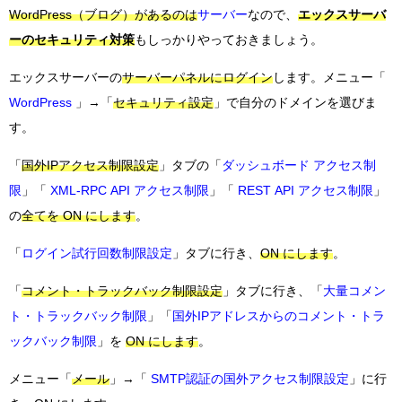
WordPress（ブログ）があるのは
サーバー
なので、
エックスサーバ
ーのセキュリティ対策
もしっかりやっておきましょう。
エックスサーバーの
サーバーパネルにログイン
します。メニュー「
WordPress
」→「
セキュリティ設定
」で自分のドメインを選びま
す。
「
国外IPアクセス制限設定
」タブの「
ダッシュボード アクセス制
限
」「
XML-RPC API アクセス制限
」「
REST API アクセス制限
」
の
全てを ON にします
。
「
ログイン試行回数制限設定
」タブに行き、
ON にします
。
「
コメント・トラックバック制限設定
」タブに行き、「
大量コメン
ト・トラックバック制限
」「
国外IPアドレスからのコメント・トラ
ックバック制限
」を
ON にします
。
メニュー「
メール
」→「
SMTP認証の国外アクセス制限設定
」に行