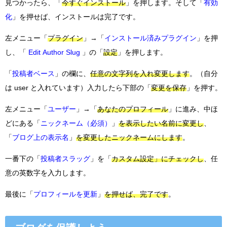
見つかったら、「
今すぐインストール
」を押します。そして「
有効
化
」を押せば、インストールは完了です。
左メニュー「
プラグイン
」→「
インストール済みプラグイン
」を押
し、「
Edit Author Slug
」の「
設定
」を押します。
「
投稿者ベース
」の欄に、
任意の文字列を入れ変更します
。（自分
は user と入れています）入力したら下部の「
変更を保存
」を押す。
左メニュー「
ユーザー
」→「
あなたのプロフィール
」に進み、中ほ
どにある「
ニックネーム（必須）
」
を表示したい名前に変更し
、
「
ブログ上の表示名
」
を変更したニックネームにします
。
一番下の「
投稿者スラッグ
」を「
カスタム設定」にチェックし
、任
意の英数字を入力します。
最後に「
プロフィールを更新
」
を押せば、完了です
。