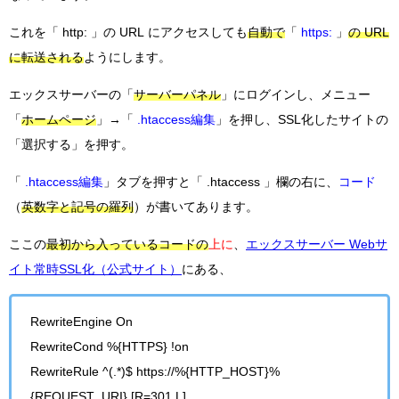
これを「 http: 」の URL にアクセスしても
自動で
「
https:
」
の URL
に転送される
ようにします。
エックスサーバーの「
サーバーパネル
」にログインし、メニュー
「
ホームページ
」→「
.htaccess編集
」を押し、SSL化したサイトの
「選択する」を押す。
「
.htaccess編集
」タブを押すと「 .htaccess 」欄の右に、
コード
（
英数字と記号の羅列
）が書いてあります。
ここの
最初から入っている
コードの
上に
、
エックスサーバー Webサ
イト常時SSL化（公式サイト）
にある、
RewriteEngine On
RewriteCond %{HTTPS} !on
RewriteRule ^(.*)$ https://%{HTTP_HOST}%
{REQUEST_URI} [R=301,L]