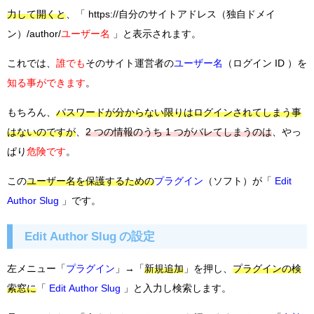
力して開くと
、「 https://自分のサイトアドレス（独自ドメイ
ン）/author/
ユーザー名
」と表示されます。
これでは、
誰でも
そのサイト運営者の
ユーザー名
（ログイン ID ）を
知る事ができます
。
もちろん、
パスワードが分からない限りはログインされてしまう事
はないのですが
、
2 つの情報のうち 1 つがバレてしまうのは
、やっ
ぱり
危険です
。
この
ユーザー名を保護するための
プラグイン
（ソフト）が「
Edit
Author Slug
」です。
Edit Author Slug の設定
左メニュー「
プラグイン
」→「
新規追加
」を押し、
プラグインの検
索窓に
「
Edit Author Slug
」と入力し検索します。