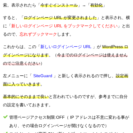
索。表示されたら「
今すぐインストール
」→「
有効化
」
すると、「
ログインページ URL が変更されました
」と表示され、横
に「
新しいログインページ URL をブックマークしてください
」と出
るので、
忘れずブックマーク
します。
これからは、この「
新しいログインページ URL
」が
WordPress ロ
グインページになります
。（
今までのログインページは使えません
のでご注意ください
）
左メニューに「
SiteGuard
」と新しく表示されるので押し、
設定画
面に入っていきます
。
基本的にそのままで良い
と言われているのですが、参考までに自分
の設定を書いておきます。
管理ページアクセス制限:OFF（ IP アドレスは不意に変わる事が
あり、その場合ログインページが開けなくなるので）