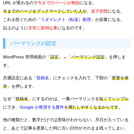
URL が変わるので
今までのページが無効
になる。
今までのページをブックマークしていた人が
、
迷子状態
になる。
これを防ぐための「
リダイレクト（転送）処理
」が必要になる。
以上のように
非常に面倒な事
になるのです。
パーマリンクの設定
WordPress 管理画面の「
設定
」→「
パーマリンク設定
」を押しま
す。
共通設定にある「
投稿名
」にチェックを入れて、下部の「
変更を保
存
」を押します。
なぜ「
投稿名
」にするのかは、一番パーマリンクを
短くてシンプル
にでき、
Google が推奨する要件
を
満たしやすくなるからです
。
他の種類だと、数字だけでは意味がわからない。月日が入っている
と、あとで記事を更新した時に古い日付がそのまま残ってしまい、