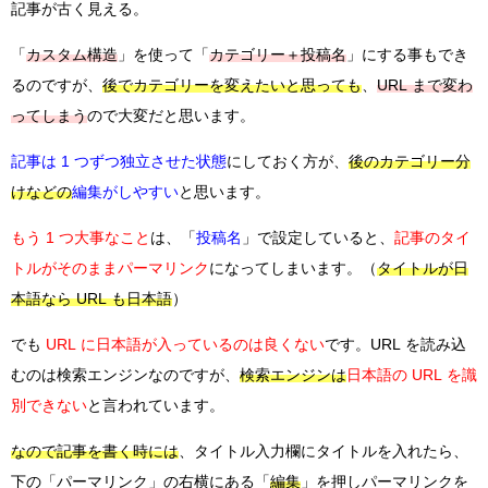
記事が古く見える。
「
カスタム構造
」を使って「
カテゴリー＋投稿名
」にする事もでき
るのですが、
後でカテゴリーを変えたいと思っても
、
URL まで変わ
ってしまう
ので大変だと思います。
記事は 1 つずつ独立させた状態
にしておく方が、
後のカテゴリー分
けなどの
編集がしやすい
と思います。
もう 1 つ大事なこと
は、「
投稿名
」で設定していると、
記事のタイ
トルがそのままパーマリンク
になってしまいます。（
タイトルが日
本語なら URL も日本語
）
でも
URL に日本語が入っているのは良くない
です。URL を読み込
むのは検索エンジンなのですが、
検索エンジンは
日本語の URL を識
別できない
と言われています。
なので記事を書く時には
、タイトル入力欄にタイトルを入れたら、
下の「パーマリンク」の右横にある「
編集
」を押しパーマリンクを