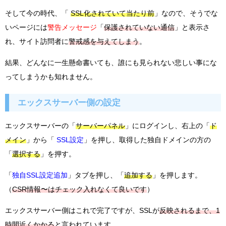
そして今の時代、「
SSL化されていて当たり前
」なので、そうでな
いページには
警告メッセージ
「
保護されていない通信
」と表示さ
れ、サイト訪問者に
警戒感を与えてしまう
。
結果、どんなに一生懸命書いても、誰にも見られない悲しい事にな
ってしまうかも知れません。
エックスサーバー側の設定
エックスサーバーの「
サーバーパネル
」にログインし、右上の「
ド
メイン
」から「
SSL設定
」を押し、取得した独自ドメインの方の
「
選択する
」を押す。
「
独自SSL設定追加
」タブを押し、「
追加する
」を押します。
（
CSR情報〜はチェック入れなくて良いです
）
エックスサーバー側はこれで完了ですが、SSLが
反映されるまで、1
時間近くかかる
と言われています。