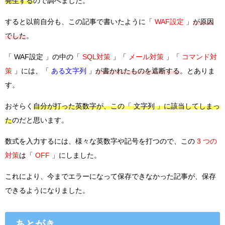
発生する
ので調べました。
すると以前自分も、この記事で書いたように「
WAF設定
」
が原因
でした
。
「 WAF設定 」の中の「
SQL対策
」「
メール対策
」「
コマンド対
策
」には、「
ある文字列
」
が書かれたものを遮断する
。とありま
す。
おそらく
自分が打った英数字が、この「 文字列 」に該当してしまっ
た
のだと思います。
数式を入力するには、様々な英数字や記号を打つので、この
3 つの
対策
は「
OFF
」にしました。
これにより、今までエラーになって保存できなかった記事が、保存
できるようになりました。
あとがき