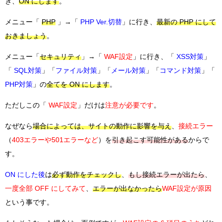
き、
ON にします
。
メニュー「
PHP
」→「
PHP Ver.切替
」に行き、
最新の PHP にして
おきましょう
。
メニュー「
セキュリティ
」→「
WAF設定
」に行き、「
XSS対策
」
「
SQL対策
」「
ファイル対策
」「
メール対策
」「
コマンド対策
」「
PHP対策
」の
全てを ON にします
。
ただしこの「
WAF設定
」だけは
注意が必要です
。
なぜなら
場合によっては、サイトの動作に影響を与え
、
接続エラー
（
403エラーや501エラーなど
）
を
引き起こす可能性がある
からで
す。
ON にした後
は
必ず動作をチェックし
、
もし接続エラーが出たら
、
一度全部 OFF にしてみて
、
エラーが出なかったら
WAF設定が原因
という事です。