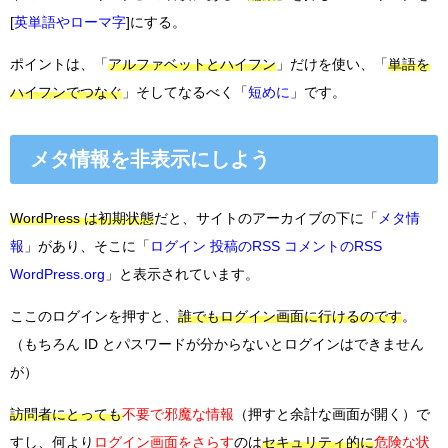
[
英単語やローマ字
]にする。
ポイントは、「
アルファベットとハイフン
」だけを使い、「
単語を
ハイフンでつなぐ
」そしてなるべく「
短めに
」です。
メタ情報を非表示にしよう
WordPress は初期状態
だと、サイトのアーカイブの下に「
メタ情
報
」があり、そこに「
ログイン 投稿のRSS コメントのRSS
WordPress.org
」と表示されています。
ここのログインを押すと、
誰でもログイン画面に行けるのです
。
（もちろん ID とパスワードが分からないとログインはできません
が）
訪問者にとっても
不要で邪魔な情報
（押すと余計な画面が開く）で
すし、何より
ログイン画面をさらす
のは
セキュリティ的に
危険な状