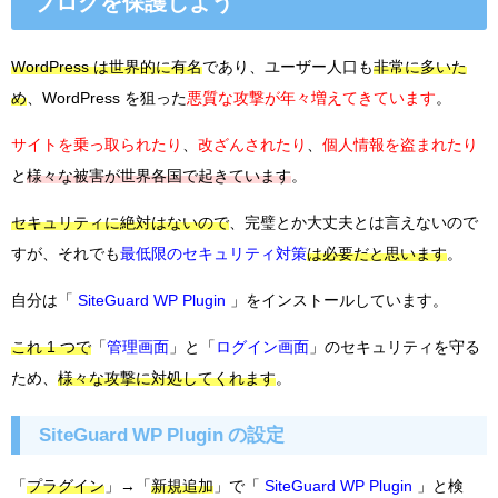
ブログを保護しよう
WordPress は世界的に有名
であり、ユーザー人口も
非常に多いた
め
、WordPress を狙った
悪質な攻撃が年々増えてきています
。
サイトを乗っ取られたり
、
改ざんされたり
、
個人情報を盗まれたり
と
様々な被害が世界各国で起きています
。
セキュリティに絶対はないので
、完璧とか大丈夫とは言えないので
すが、それでも
最低限のセキュリティ対策
は必要だと思います
。
自分は「
SiteGuard WP Plugin
」をインストールしています。
これ 1 つで
「
管理画面
」と「
ログイン画面
」のセキュリティを守る
ため、
様々な攻撃に対処してくれます
。
SiteGuard WP Plugin の設定
「
プラグイン
」→「
新規追加
」で「
SiteGuard WP Plugin
」と検