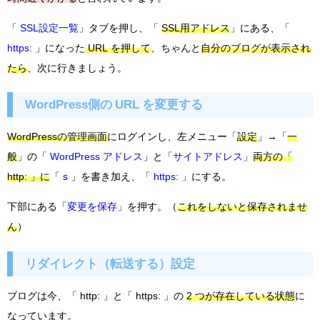
「
SSL設定一覧
」タブを押し、「
SSL用アドレス
」にある、「
https:
」になった
URL を押して
、ちゃんと
自分のブログが表示され
たら
、次に行きましょう。
WordPress側の URL を変更する
WordPressの管理画面
にログインし、左メニュー「
設定
」→「
一
般
」の「
WordPress アドレス
」と「
サイトアドレス
」
両方の「
http: 」に
「
s
」を書き加え、「
https:
」にする。
下部にある「
変更を保存
」を押す。（
これをしないと保存されませ
ん
）
リダイレクト（転送する）設定
ブログは今、「 http: 」と「 https: 」の
2 つが存在
している状態
に
なっています。