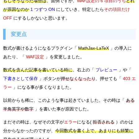
もしそうなった場合は
、面倒ですが、
WAF設定の 6 項目のうち
どれ
が原因なのか
1 つずつ ON
にしていき、特定したら
その項目だけ
OFF
にするしかないと思います。
変更点
数式が書けるようになるプラグイン「
MathJax-LaTeX
」の導入に
あたり、「
WAF設定
」を変更しました。
数式を含んだ記事を書いている時に
、右上の「
プレビュー
」や「
下書きとして保存
」ボタンが
押せなくなったり
、押せても「
403 エ
ラー
」になる事が多くなりました。
以前からも稀に、このような事は起きていました。その時は「
ある
半角英字や数字
」を書いた事が原因でした。
まだその時は、なぜその文字が
エラー
になる(
拒否される
）のかは
分からなかったのですが、
今回数式を書く上で、あまりにも頻繁に