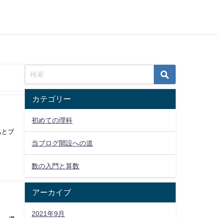
カテゴリー
初めての理科
名とブ
当ブログ開設への道
数の入門と算数
アーカイブ
2021年9月