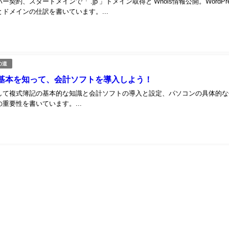
契約、スタードメインで「 .jp 」ドメイン取得と Whois情報公開。WordPre
ドメインの仕訳を書いています。...
の道
基本を知って、会計ソフトを導入しよう！
して複式簿記の基本的な知識と会計ソフトの導入と設定、パソコンの具体的な
重要性を書いています。...