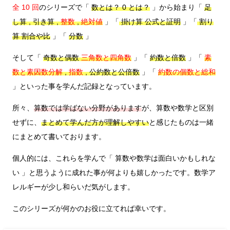
全 10 回
のシリーズで「
数とは？ 0 とは？
」から始まり「
足
し算 , 引き算 ,
整数
,
絶対値
」「
掛け算 公式と証明
」「
割り
算 割合や比
」「
分数
」
そして「
奇数と偶数
三角数と四角数
」「
約数と倍数
」「
素
数と素因数分解
,
指数
, 公約数と公倍数
」「
約数の個数と総和
」といった事を学んだ記録となっています。
所々、
算数では学ばない分野があります
が、算数や数学と区別
せずに、
まとめて学んだ方が理解しやすい
と感じたものは一緒
にまとめて書いております。
個人的には、これらを学んで「 算数や数学は面白いかもしれな
い 」と思うように成れた事が何よりも嬉しかったです。数学ア
レルギーが少し和らいだ気がします。
このシリーズが何かのお役に立てれば幸いです。