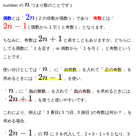
n
number の
つまり数のことです )
2
n
偶数
とは「
( 2 の倍数が偶数 ) 」であり、
奇数
とは「
2
−
1
n
( 偶数から 1 引くと奇数 ) 」となります。
2
+
1
n
ちなみに、奇数は
と表すこともありますが、どちらに
しても偶数に「 1 を足す 」or 偶数から「 1 を引く 」と奇数という
ことです。
n
使い分けとしては「
」 に「
自然数
」を入れて「
正の奇数
」を
2
−
1
n
求めるときには「
」を使い、
n
「
」に「
負の整数
」を入れて「
負の奇数
」を求めるときには
2
+
1
n
「
」を使うと使いやすいです。
これにより、例えば「 3 番目( 3 つ目 , 3 個目 )の奇数は何か？ 」を
求める場合、
2
−
1
n
n
「
」の
に 3 を代入して、2 × 3 − 1 = 5 となり、3