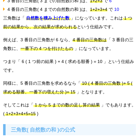
3 番目の
三角数
( 3 までの自然数の和 )は、
1+2+3
で
6
4 番目の三角数( 4 までの自然数の和 )は、
1+2+3+4
で
10
三角数は「
自然数を積み上げた数
」になっています。これは
1 つ
前の結果から、次の結果が求められる
という仕組みです。
例えば、3 番目の三角数が 6 なら、
4 番目の三角数は
「 3 番目の三
角数に、
一番下の 4 つを付けたもの
」になっています。
つまり「 6 ( 1 つ前の結果 ) + 4 ( 求める順番 ) = 10 」という仕組み
です。
同様に、5 番目の三角数を求めるなら「
10 ( 4 番目の三角数 )+ 5 (
求める順番、一番下の増えた分 )= 15
」となります。
そしてこれは「
1 から 5 までの数の足し算の結果
」でもあります。
(
1+2+3+4+5=15
)
三角数( 自然数の和 )の公式