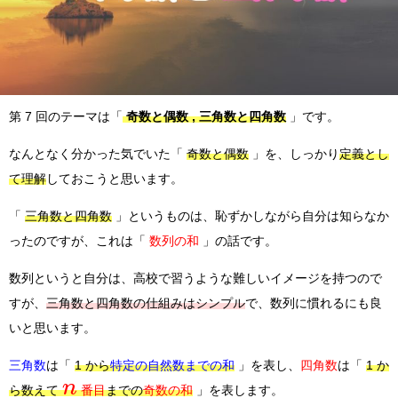
第 7 回のテーマは「
奇数と偶数 , 三角数と四角数
」です。
なんとなく分かった気でいた「
奇数と偶数
」を、しっかり
定義とし
て理解
しておこうと思います。
「
三角数と四角数
」というものは、恥ずかしながら自分は知らなか
ったのですが、これは「
数列の和
」の話です。
数列というと自分は、高校で習うような難しいイメージを持つので
すが、
三角数と四角数の仕組みはシンプル
で、数列に慣れるにも良
いと思います。
三角数
は「
1 から
特定の自然数までの和
」を表し、
四角数
は「
1 か
n
ら数えて
番目
までの
奇数の和
」を表します。