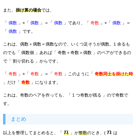
また、
掛け算の場合
では、
「
偶数
」×「
偶数
」＝「
偶数
」であり、「
奇数
」×「
偶数
」＝
「
偶数
」です。
これは、偶数＋偶数＝偶数なので、いくつ足そうが偶数。1 余るも
のでも「 偶数個 」あれば「 奇数＋奇数＝偶数 」のペアができるの
で「 割り切れる 」からです。
「
奇数
」×「
奇数
」＝「
奇数
」このように「
奇数同士を掛けた時
」だけ「
奇数
」になります。
これは、奇数のペアを作っても、「 1 つ奇数が残る 」ので奇数で
す。
まとめ
n
n
以上を整理してまとめると、「
」が
整数
のとき、(
は