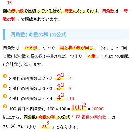
16
図の
赤い線
で区切っている所が、
奇数
になっており
、
四角数
は「
奇
数の和
」で構成されています
。
四角数( 奇数の和 )の公式
四角数は「
正方形
」なので「
縦と横の数が同じ
」です。よって同
じ数( 縦の数と横の数 )を掛ければ、つまり「
2 乗
」すれば ○の個数
( 合計数 )が出せます。
2
2
2 番目の四角数は 2 × 2 =
=
4
2
3
3 番目の四角数は 3 × 3 =
=
9
2
4
4 番目の四角数は 4 × 4 =
=
16
2
100
100 番目の四角数は 100 × 100 =
=
10000
n
以上から、
四角数
(
奇数の和
)
の公式
「
番目の四角数
」は
2
×
n
n
n
つまり「
」となります。