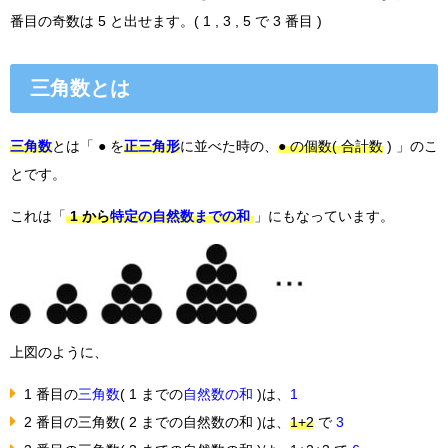
番目の奇数は 5 と出せます。( 1 , 3 , 5 で 3 番目 )
三角数とは
三角数
とは「 ● を
正三角形
に並べた時の、
● の個数( 合計数
) 」のこ
とです。
これは「
1 から
特定の自然数までの和
」にもなっています。
上図のように、
1 番目の
三角数
( 1 までの
自然数の和
)は、
1
2 番目の
三角数
( 2 までの自然数の和 )は、
1+2
で
3