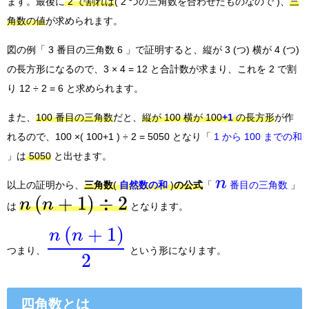
ます。最後に
2 で割れば
( 2 つの三角数を合わせたものなので )、
三
角数の値
が求められます。
図の例「 3 番目の三角数 6 」で証明すると、縦が 3 (つ) 横が 4 (つ)
の長方形になるので、3 × 4 = 12 と合計数が求まり、これを 2 で割
り 12 ÷ 2 = 6 と求められます。
また、
100 番目の三角数
だと、
縦が 100 横が 100
+1
の長方形
が作
れるので、100 ×( 100+1 ) ÷ 2 = 5050 となり「
1 から 100 までの和
」は
5050
と出せます。
n
以上の証明から、
三角数
(
自然数の和
)
の公式
「
番目の三角数
」
(
+
1
)
÷
2
n
n
は
となります。
(
+
1
)
n
n
つまり、
という形になります。
2
四角数とは