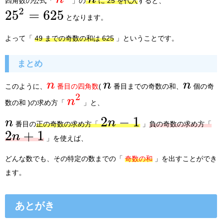
四角数の公式「
」の
に 25 を代入
すると、
2
25
=
625
となります。
よって「
49 までの奇数の和は 625
」ということです。
まとめ
n
n
n
このように、
番目の四角数
(
番目までの奇数の和、
個の奇
2
n
数の和 )の求め方「
」と、
2
−
1
n
n
番目の
正の奇数の求め方「
」
負の奇数の求め方「
2
+
1
n
」を使えば、
どんな数でも、その特定の数までの「
奇数の和
」を出すことができ
ます。
あとがき