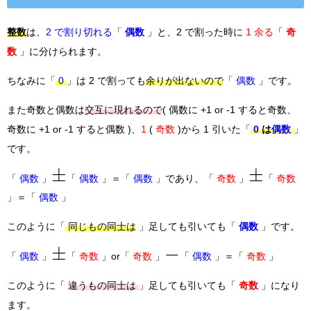
整数
は、
2 で割り切れる
「
偶数
」と、2 で割った時に
1 余る
「
奇
数
」に分けられます。
ちなみに「
0
」は 2 で割っても
余りが出ないので
「
偶数
」です。
また奇数と偶数は
交互に現れるので
( 偶数に +1 or -1 すると奇数、
奇数に +1 or -1 すると偶数 )、
1
(
奇数
)から 1 引いた「
0
は
偶数
」
です。
±
±
「
偶数
」
「
偶数
」＝「
偶数
」であり、「
奇数
」
「
奇数
」＝「
偶数
」
このように「
同じもの同士は
」足しても引いても「
偶数
」です。
±
−
「
偶数
」
「
奇数
」or「
奇数
」
「
偶数
」＝「
奇数
」
このように「
違うもの同士は
」足しても引いても「
奇数
」になり
ます。