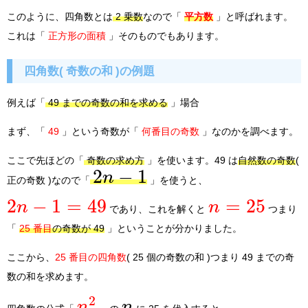
このように、四角数とは
2 乗数
なので「
平方数
」と呼ばれます。
これは「
正方形の面積
」そのものでもあります。
四角数( 奇数の和 )の例題
例えば「
49 までの奇数の和を求める
」場合
まず、「
49
」という奇数が「
何番目の奇数
」なのかを調べます。
ここで先ほどの「
奇数の求め方
」を使います。49 は
自然数の奇数
(
2
−
1
n
正の奇数 )なので「
」を使うと、
2
−
1
=
49
=
25
n
n
であり、これを解くと
つまり
「
25 番目
の奇数が 49
」ということが分かりました。
ここから、
25 番目の四角数
( 25 個の奇数の和 )つまり 49 までの奇
数の和を求めます。
2
n
n